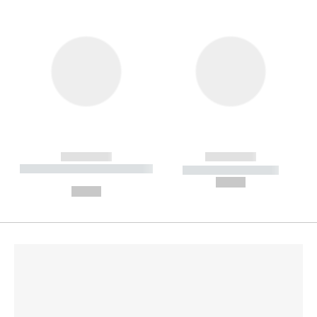
------------
------------
----------- ----------- --------
----------- -----------
---
--,-- €
--,-- €