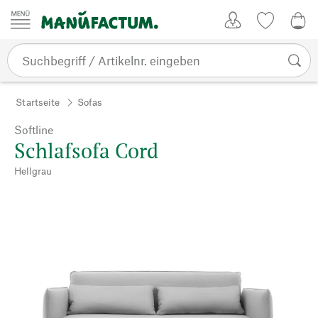
Zum Inhalt springen
Kundenkonto
Merkliste
0,0
Startseite
Sofas
Softline
Schlafsofa Cord
Hellgrau