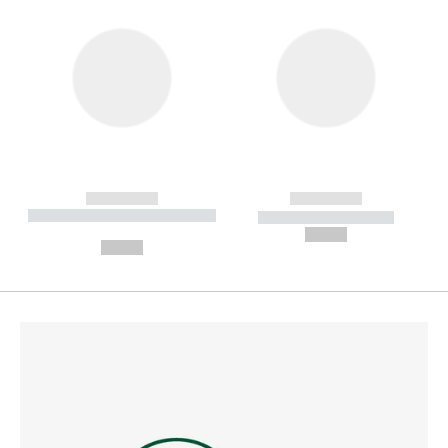
------------
------------
----------- ----------- --------
----------- -----------
---
--,-- €
--,-- €