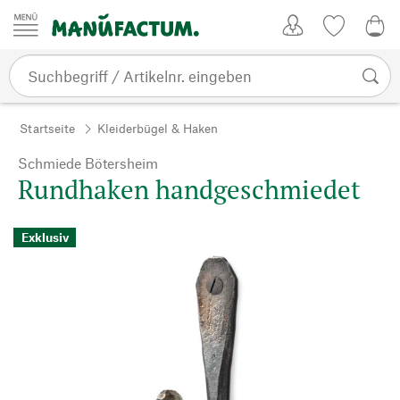
Zum Inhalt springen
Kundenkonto
Merkliste
0,0
Startseite
Kleiderbügel & Haken
Schmiede Bötersheim
Rundhaken handgeschmiedet
Exklusiv