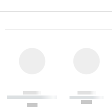
------------
------------
----------- ----------- ----------
----------- -----------
-
--,-- €
--,-- €