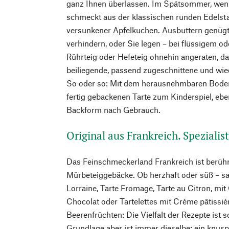
ganz Ihnen überlassen. Im Spätsommer, wenn 
schmeckt aus der klassischen runden Edelst
versunkener Apfelkuchen. Ausbuttern genüg
verhindern, oder Sie legen – bei flüssigem o
Rührteig oder Hefeteig ohnehin angeraten, dam
beiliegende, passend zugeschnittene und wie
So oder so: Mit dem herausnehmbaren Bode
fertig gebackenen Tarte zum Kinderspiel, ebe
Backform nach Gebrauch.
Original aus Frankreich. Spezialis
Das Feinschmeckerland Frankreich ist berühm
Mürbeteiggebäcke. Ob herzhaft oder süß – sa
Lorraine, Tarte Fromage, Tarte au Citron, mit
Chocolat oder Tartelettes mit Crème pâtissi
Beerenfrüchten: Die Vielfalt der Rezepte ist s
Grundlage aber ist immer dieselbe: ein knuspri