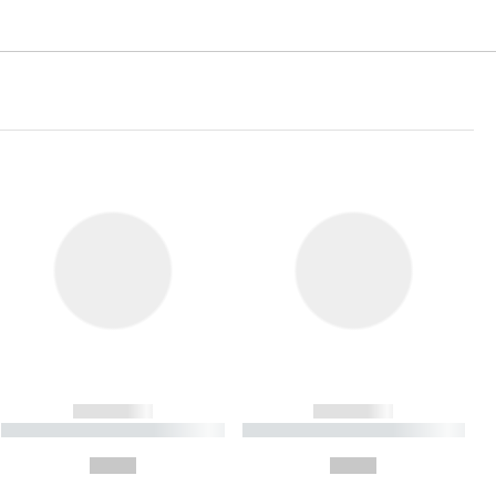
------------
------------
----------- ----------- ----------
----------- ----------- ----------
- -----------
-
--,-- €
--,-- €