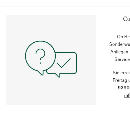
Cu
Ob Ber
Sonderwün
Anliegen
Service
Sie erre
Freitag
9390
in