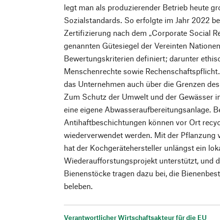
legt man als produzierender Betrieb heute g
Sozialstandards. So erfolgte im Jahr 2022 be
Zertifizierung nach dem „Corporate Social 
genannten Gütesiegel der Vereinten Nationen
Bewertungskriterien definiert; darunter ethi
Menschenrechte sowie Rechenschaftspflicht
das Unternehmen auch über die Grenzen des 
Zum Schutz der Umwelt und der Gewässer in 
eine eigene Abwasseraufbereitungsanlage. B
Antihaftbeschichtungen können vor Ort recyc
wiederverwendet werden. Mit der Pflanzung
hat der Kochgerätehersteller unlängst ein lok
Wiederaufforstungsprojekt unterstützt, und
Bienenstöcke tragen dazu bei, die Bienenbes
beleben.
Verantwortlicher Wirtschaftsakteur für die EU