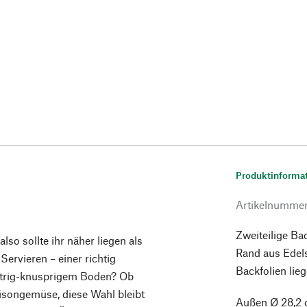
Produktinforma
Artikelnumme
Zweiteilige B
o sollte ihr näher liegen als
Rand aus Edel
Servieren – einer richtig
Backfolien lieg
ttrig-knusprigem Boden? Ob
aisongemüse, diese Wahl bleibt
Außen Ø 28,2 