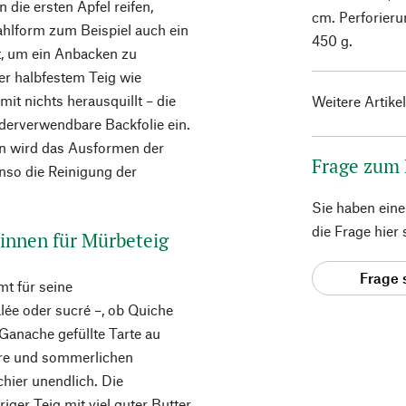
die ersten Äpfel reifen,
cm. Perforier
ahlform zum Beispiel auch ein
450 g.
t, um ein Anbacken zu
der halbfestem Teig wie
it nichts herausquillt – die
Weitere Artike
derverwendbare Backfolie ein.
n wird das Ausformen der
Frage zum
nso die Reinigung der
Sie haben ein
die Frage hier
tinnen für Mürbeteig
Frage 
t für seine
lée oder sucré –, ob Quiche
 Ganache gefüllte Tarte au
ère und sommerlichen
chier unendlich. Die
ger Teig mit viel guter Butter,