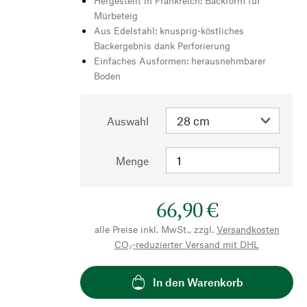
Hergestellt in Frankreich: Backform für
Mürbeteig
Aus Edelstahl: knusprig-köstliches
Backergebnis dank Perforierung
Einfaches Ausformen: herausnehmbarer
Boden
Auswahl
Menge
66,90 €
alle Preise inkl. MwSt., zzgl.
Versandkosten
CO₂-reduzierter Versand mit DHL
In den Warenkorb