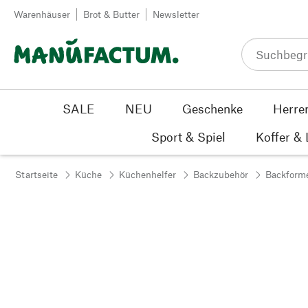
Zum Inhalt springen
Warenhäuser
Brot & Butter
Newsletter
SALE
NEU
Geschenke
Herre
Sport & Spiel
Koffer &
Startseite
Küche
Küchenhelfer
Backzubehör
Backform