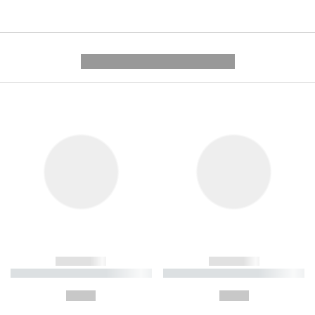
---------- --------------
------------
------------
----------- ----------- ----------
----------- ----------- ----------
-
-
--,-- €
--,-- €