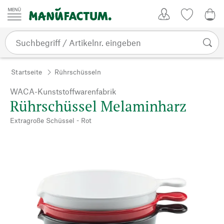
Zum Inhalt springen
Kundenkonto
Merkliste
0,0
Startseite
Rührschüsseln
WACA-Kunststoffwarenfabrik
Rührschüssel Melaminharz
Extragroße Schüssel - Rot