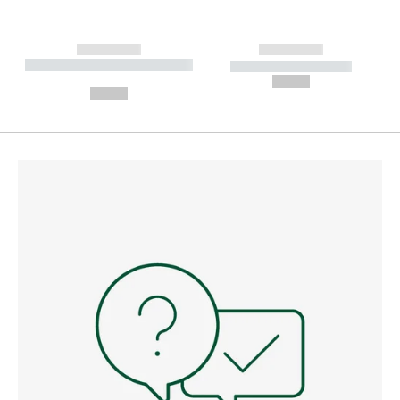
------------
------------
----------- ----------- --------
----------- -----------
---
--,-- €
--,-- €