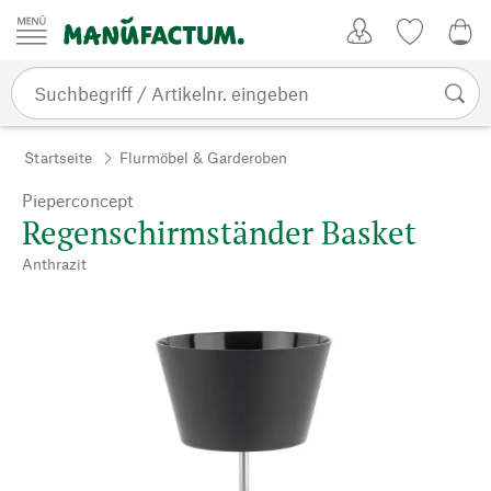
Zum Inhalt springen
Kundenkonto
Merkliste
0,0
Startseite
Flurmöbel & Garderoben
Pieperconcept
Regenschirmständer Basket
Anthrazit