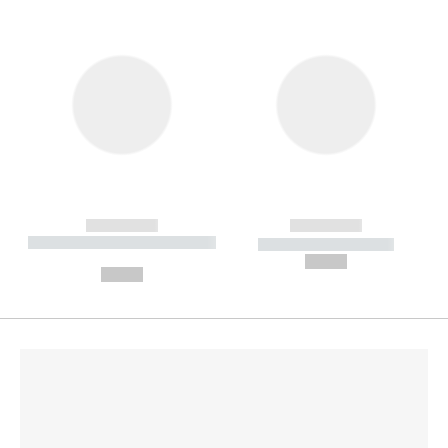
------------
------------
----------- ----------- --------
----------- -----------
---
--,-- €
--,-- €