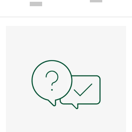
--,-- €
--,-- €