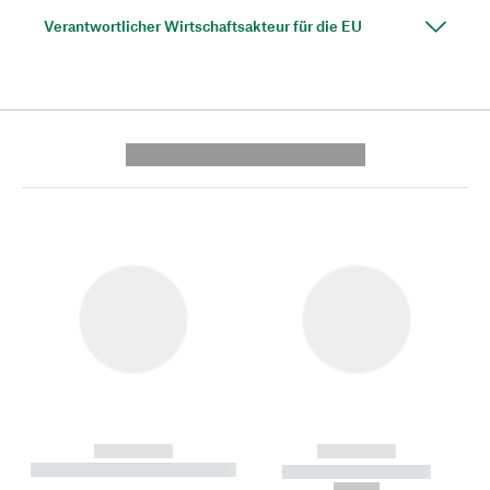
Verantwortlicher Wirtschaftsakteur für die EU
---------- --------------
------------
------------
----------- ----------- --------
----------- -----------
---