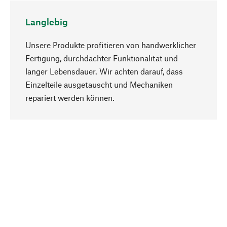
Langlebig
Unsere Produkte profitieren von handwerklicher
Fertigung, durchdachter Funktionalität und
langer Lebensdauer. Wir achten darauf, dass
Einzelteile ausgetauscht und Mechaniken
Nach oben
repariert werden können.
Bewusst
Nachhaltigkeit steht im Fokus unserer
Produktauswahl. Wir setzen auf natürliche
Inhaltsstoffe und Materialien, die gepflegt werden
können, sowie auf eine ressourcenschonende