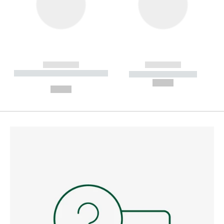
------------
------------
----------- ----------- --------
----------- -----------
---
--,-- €
--,-- €