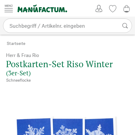
Zum Inhalt springen
Kundenkonto
Merkliste
0,0
Startseite
Herr & Frau Rio
Postkarten-Set Riso Winter
(3er-Set)
Schneeflocke