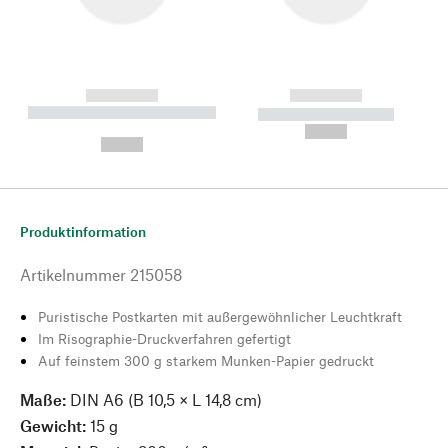
------------
------------
----------- ----------- --------
----------- -----------
---
--,-- €
--,-- €
Produktinformation
Artikelnummer
215058
Puristische Postkarten mit außergewöhnlicher Leuchtkraft
Im Risographie-Druckverfahren gefertigt
Auf feinstem 300 g starkem Munken-Papier gedruckt
Maße:
DIN A6 (B 10,5 × L 14,8 cm)
Gewicht:
15 g