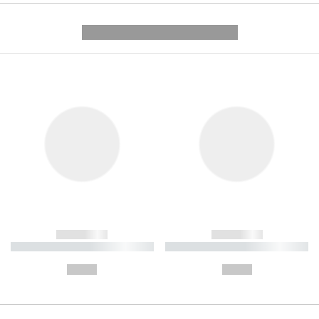
---------- --------------
------------
------------
----------- ----------- ----------
----------- ----------- ----------
-
-
--,-- €
--,-- €