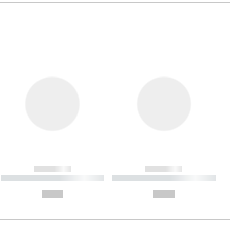
------------
------------
----------- ----------- ----------
----------- ----------- ----------
- -----------
-
--,-- €
--,-- €