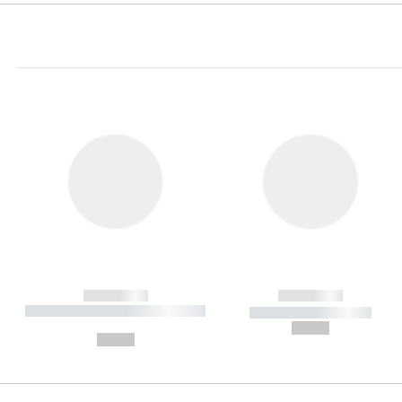
------------
------------
----------- ----------- ----------
----------- -----------
-
--,-- €
--,-- €