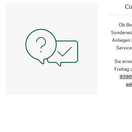
Cu
Ob Ber
Sonderwün
Anliegen
Service
Sie erre
Freitag
9390
in