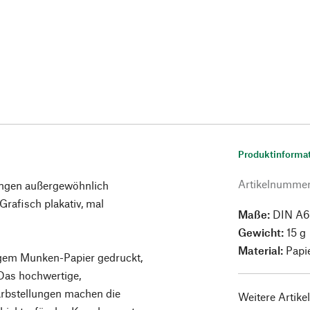
Produktinforma
Artikelnumme
ringen außergewöhnlich
Grafisch plakativ, mal
Maße:
DIN A6 
Gewicht:
15 g
Material:
Papi
igem Munken-Papier gedruckt,
 Das hochwertige,
arbstellungen machen die
Weitere Artike