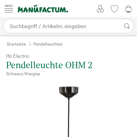
Zum Inhalt springen
Kundenkonto
Merkliste
0,0
Startseite
Pendelleuchten
Ifö Electric
Pendelleuchte OHM 2
Schwarz/Klarglas