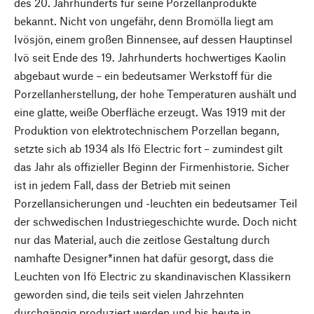
des 20. Jahrhunderts für seine Porzellanprodukte
bekannt. Nicht von ungefähr, denn Bromölla liegt am
Ivösjön, einem großen Binnensee, auf dessen Hauptinsel
Ivö seit Ende des 19. Jahrhunderts hochwertiges Kaolin
abgebaut wurde – ein bedeutsamer Werkstoff für die
Porzellanherstellung, der hohe Temperaturen aushält und
eine glatte, weiße Oberfläche erzeugt. Was 1919 mit der
Produktion von elektrotechnischem Porzellan begann,
setzte sich ab 1934 als Ifö Electric fort – zumindest gilt
das Jahr als offizieller Beginn der Firmenhistorie. Sicher
ist in jedem Fall, dass der Betrieb mit seinen
Porzellansicherungen und -leuchten ein bedeutsamer Teil
der schwedischen Industriegeschichte wurde. Doch nicht
nur das Material, auch die zeitlose Gestaltung durch
namhafte Designer*innen hat dafür gesorgt, dass die
Leuchten von Ifö Electric zu skandinavischen Klassikern
geworden sind, die teils seit vielen Jahrzehnten
durchgängig produziert werden und bis heute in