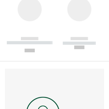
------------
------------
----------- ----------- --------
----------- -----------
---
--,-- €
--,-- €