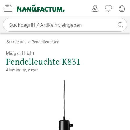
Zum Inhalt springen
Kundenkonto
Merkliste
0,0
Startseite
Pendelleuchten
Midgard Licht
Pendelleuchte K831
Aluminium, natur