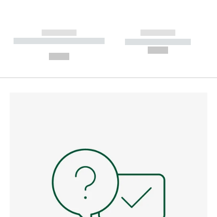
------------
------------
----------- ----------- --------
----------- -----------
---
--,-- €
--,-- €