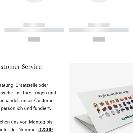
------------
------------
----------- ----------- ----------
----------- ----------- ----------
-
-
--,-- €
--,-- €
stomer Service
atung, Ersatzteile oder
sche - all Ihre Fragen und
 behandelt unser Customer
 persönlich und fundiert.
ichen uns von Montag bis
 unter der Nummer
02309