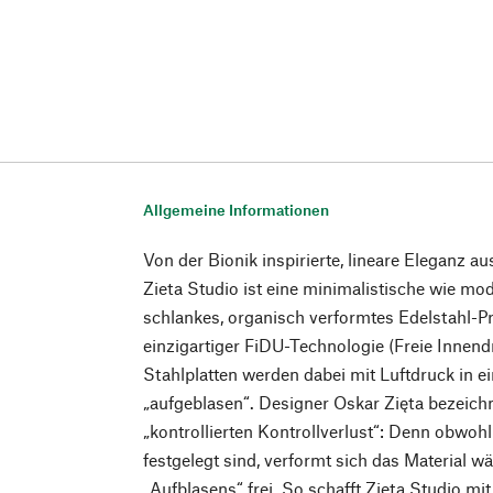
Allgemeine Informationen
Von der Bionik inspirierte, lineare Eleganz 
Zieta Studio ist eine minimalistische wie mo
schlankes, organisch verformtes Edelstahl-Pro
einzigartiger FiDU-Technologie (Freie Inne
Stahlplatten werden dabei mit Luftdruck in e
„aufgeblasen“. Designer Oskar Zięta bezeich
„kontrollierten Kontrollverlust“: Denn obwo
festgelegt sind, verformt sich das Material 
„Aufblasens“ frei. So schafft Zieta Studio mi