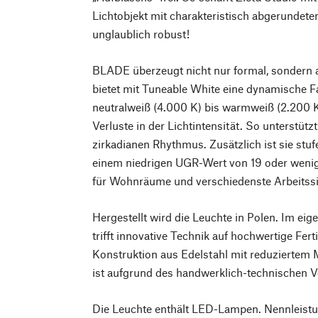
Lichtobjekt mit charakteristisch abgerundeten
unglaublich robust!
BLADE überzeugt nicht nur formal, sondern a
bietet mit Tuneable White eine dynamische F
neutralweiß (4.000 K) bis warmweiß (2.200 K)
Verluste in der Lichtintensität. So unterstüt
zirkadianen Rhythmus. Zusätzlich ist sie stu
einem niedrigen UGR-Wert von 19 oder wenig
für Wohnräume und verschiedenste Arbeitssi
Hergestellt wird die Leuchte in Polen. Im ei
trifft innovative Technik auf hochwertige Fer
Konstruktion aus Edelstahl mit reduziertem M
ist aufgrund des handwerklich-technischen V
Die Leuchte enthält LED-Lampen. Nennleistu