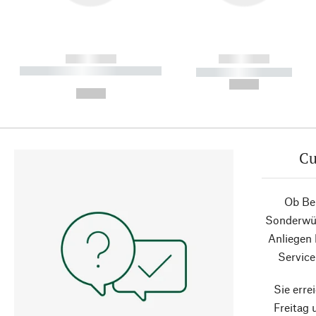
------------
------------
----------- ----------- ----------
----------- -----------
-
--,-- €
--,-- €
Cu
Ob Ber
Sonderwün
Anliegen
Service
Sie erre
Freitag