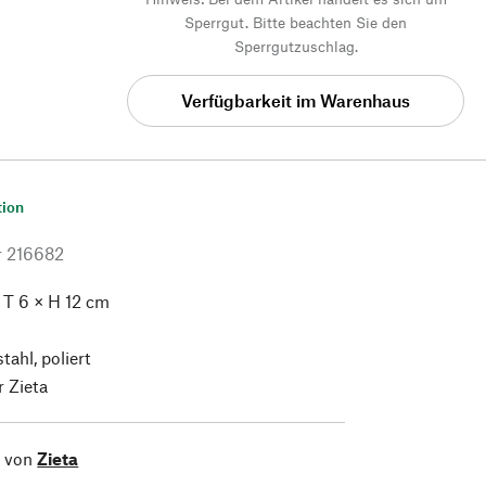
Sperrgut. Bitte beachten Sie den
Sperrgutzuschlag.
Verfügbarkeit im Warenhaus
tion
r
216682
 T 6 × H 12 cm
tahl, poliert
 Zieta
l von
Zieta