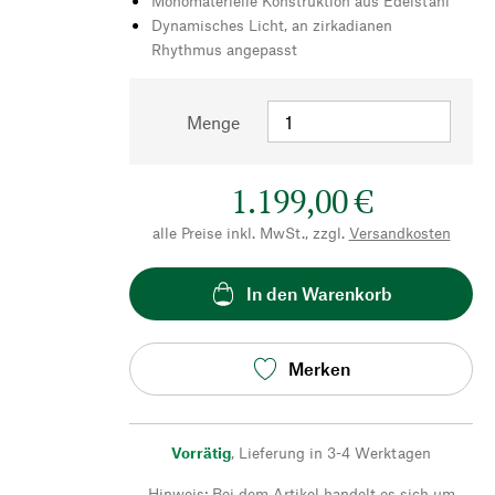
Monomaterielle Konstruktion aus Edelstahl
Dynamisches Licht, an zirkadianen
Rhythmus angepasst
Menge
1.199,00 €
alle Preise inkl. MwSt., zzgl.
Versandkosten
In den Warenkorb
Merken
Vorrätig
,
Lieferung in 3-4 Werktagen
Hinweis: Bei dem Artikel handelt es sich um