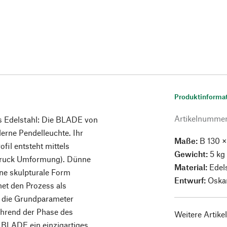
Produktinforma
Artikelnumme
aus Edelstahl: Die BLADE von
derne Pendelleuchte. Ihr
Maße:
B 130 ×
fil entsteht mittels
Gewicht:
5 kg
ndruck Umformung). Dünne
Material:
Edels
ine skulpturale Form
Entwurf:
Oskar
net den Prozess als
hl die Grundparameter
während der Phase des
Weitere Artike
t BLADE ein einzigartiges