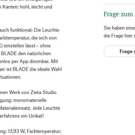
 Kanten: hohl, leicht und
Frage zum
Sie haben ein
uch funktional: Die Leuchte
die Frage hier
arbtemperatur, die sich von
 einstellen lässt – ohne
Frage 
zt BLADE den natürlichen
fenlos per App dimmbar. Mit
er ist BLADE die ideale Wahl
tuationen.
genen Werk von Zieta Studio
tigung: monomaterielle
aterialeinsatz. Jede Leuchte
erfahrens ein Unikat!
ng: 13,93 W, Farbtemperatur: