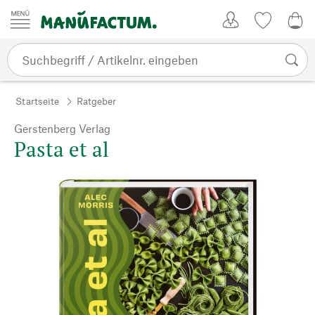
Zum Inhalt springen
Kundenkonto
Merkliste
0,0
Startseite
Ratgeber
Gerstenberg Verlag
Pasta et al