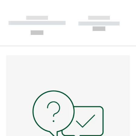
------------
------------
----------- ----------- --------
----------- -----------
---
--,-- €
--,-- €