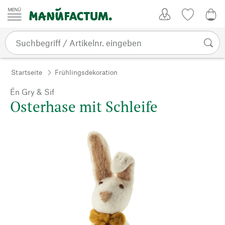
Zum Inhalt springen
Kundenkonto
Merkliste
0,0
Startseite
Frühlingsdekoration
Én Gry & Sif
Osterhase mit Schleife