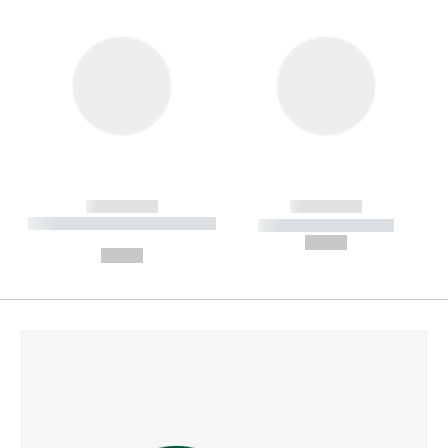
------------
------------
----------- ----------- --------
----------- -----------
---
--,-- €
--,-- €