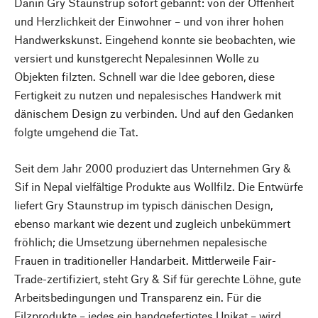
Dänin Gry Staunstrup sofort gebannt: von der Offenheit
und Herzlichkeit der Einwohner – und von ihrer hohen
Handwerkskunst. Eingehend konnte sie beobachten, wie
versiert und kunstgerecht Nepalesinnen Wolle zu
Objekten filzten. Schnell war die Idee geboren, diese
Fertigkeit zu nutzen und nepalesisches Handwerk mit
dänischem Design zu verbinden. Und auf den Gedanken
folgte umgehend die Tat.
Seit dem Jahr 2000 produziert das Unternehmen Gry &
Sif in Nepal vielfältige Produkte aus Wollfilz. Die Entwürfe
liefert Gry Staunstrup im typisch dänischen Design,
ebenso markant wie dezent und zugleich unbekümmert
fröhlich; die Umsetzung übernehmen nepalesische
Frauen in traditioneller Handarbeit. Mittlerweile Fair-
Trade-zertifiziert, steht Gry & Sif für gerechte Löhne, gute
Arbeitsbedingungen und Transparenz ein. Für die
Filzprodukte – jedes ein handgefertigtes Unikat – wird