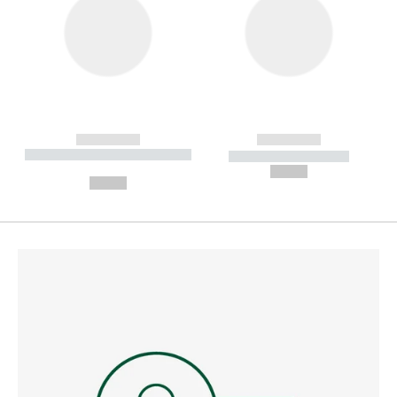
------------
------------
----------- ----------- --------
----------- -----------
---
--,-- €
--,-- €