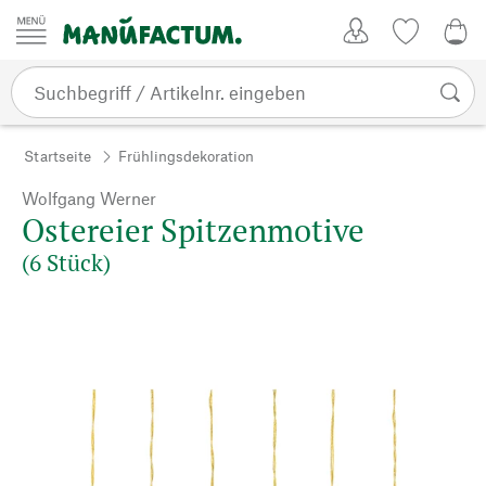
Zum Inhalt springen
Kundenkonto
Merkliste
0,0
Startseite
Frühlingsdekoration
Wolfgang Werner
Ostereier Spitzenmotive
(6 Stück)