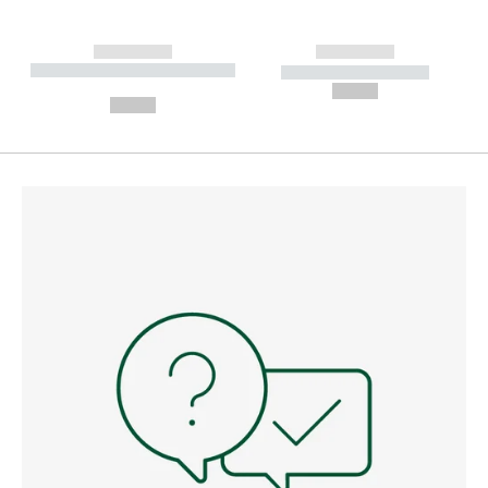
------------
------------
----------- ----------- --------
----------- -----------
---
--,-- €
--,-- €