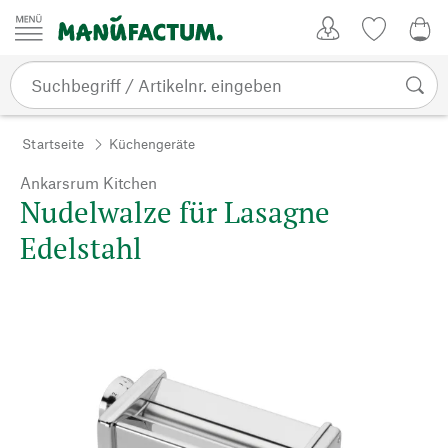
Zum Inhalt springen
Kundenkonto
Merkliste
0,0
Startseite
Küchengeräte
Ankarsrum Kitchen
Nudelwalze für Lasagne
Edelstahl