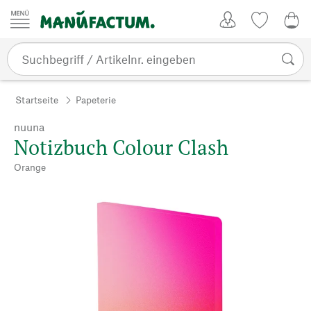
Zum Inhalt springen
Kundenkonto
Merkliste
0,0
Startseite
Papeterie
nuuna
Notizbuch Colour Clash
Orange