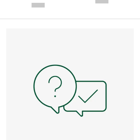
--,-- €
--,-- €