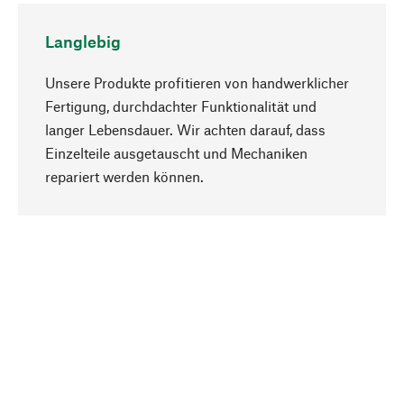
Langlebig
Unsere Produkte profitieren von handwerklicher
Fertigung, durchdachter Funktionalität und
langer Lebensdauer. Wir achten darauf, dass
Einzelteile ausgetauscht und Mechaniken
Nach oben
repariert werden können.
Bewusst
Nachhaltigkeit steht im Fokus unserer
Produktauswahl. Wir setzen auf natürliche
Inhaltsstoffe und Materialien, die gepflegt werden
können, sowie auf eine ressourcenschonende