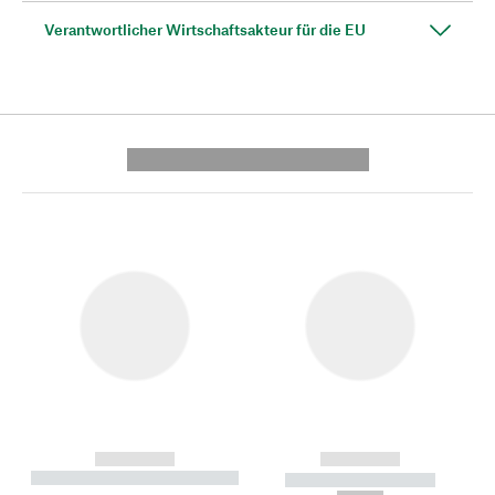
Verantwortlicher Wirtschaftsakteur für die EU
---------- --------------
------------
------------
----------- ----------- --------
----------- -----------
---