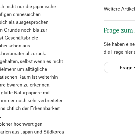
h nicht nur die japanische
Weitere Artike
äufigen chinesischen
 sich als ausgesprochen
Frage zum
m Grunde noch bis zur
st Geschäftsbriefe
Sie haben ein
dabei schon aus
die Frage hier
hreibmaterial zurück.
 gehalten, selbst wenn es nicht
Frage 
ielmehr um alltägliche
atischen Raum ist weiterhin
hreibwaren zu erkennen.
 glatte Naturpapiere mit
r immer noch sehr verbreiteten
nsichtlich der Erkennbarkeit
.
solcher hochwertigen
darien aus Japan und Südkorea