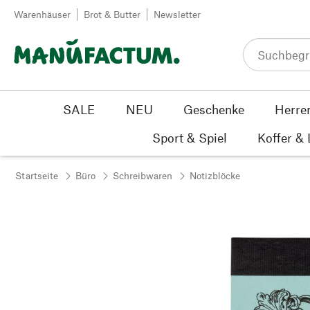
Zum Inhalt springen
Warenhäuser
Brot & Butter
Newsletter
SALE
NEU
Geschenke
Herre
Sport & Spiel
Koffer &
Startseite
Büro
Schreibwaren
Notizblöcke