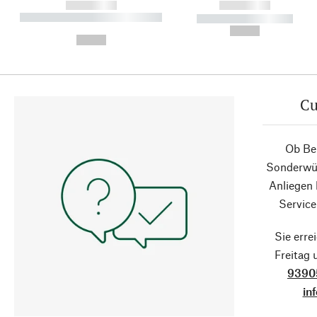
------------
------------
----------- ----------- ----------
----------- -----------
-
--,-- €
--,-- €
Cu
Ob Ber
Sonderwün
Anliegen
Service
Sie erre
Freitag
9390
in