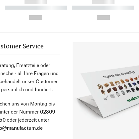
------------
------------
----------- ----------- ----------
----------- ----------- ----------
-
-
--,-- €
--,-- €
stomer Service
atung, Ersatzteile oder
sche - all Ihre Fragen und
 behandelt unser Customer
 persönlich und fundiert.
ichen uns von Montag bis
 unter der Nummer
02309
50
oder jederzeit unter
fo@manufactum.de