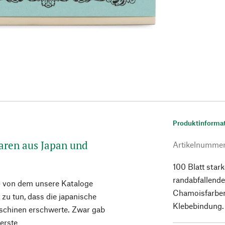
Produktinforma
waren aus Japan und
Artikelnumme
100 Blatt star
randabfallender
– von dem unsere Kataloge
Chamoisfarben
t zu tun, dass die japanische
Klebebindung.
schinen erschwerte. Zwar gab
erste