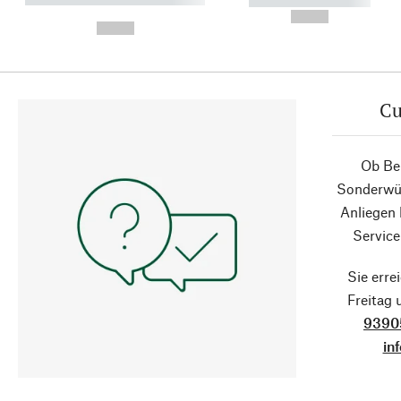
----------- -----------
-
--,-- €
--,-- €
Cu
Ob Ber
Sonderwün
Anliegen
Service
Sie erre
Freitag
9390
in