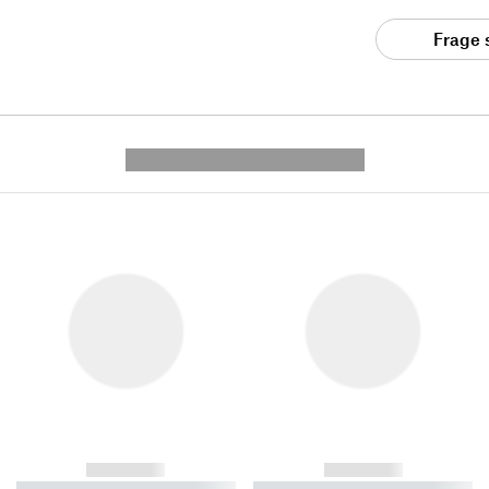
Frage 
---------- --------------
------------
------------
----------- ----------- ----------
----------- ----------- ----------