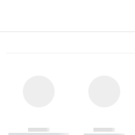
------------
------------
----------- ----------- ----------