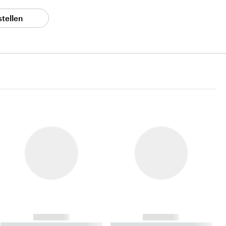
stellen
------------
------------
----------- ----------- ----------
----------- ----------- ----------