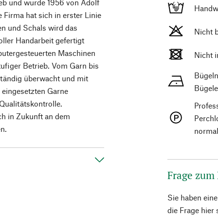
rieb und wurde 1956 von Adolf
Handw
irma hat sich in erster Linie
ken und Schals wird das
Nicht 
ler Handarbeit gefertigt
putergesteuerten Maschinen
Nicht 
ufiger Betrieb. Vom Garn bis
Bügeln
ständig überwacht und mit
Bügele
 eingesetzten Garne
Qualitätskontrolle.
Profes
ch in Zukunft an dem
Perchl
n.
normal
Frage zum
Sie haben ein
die Frage hier