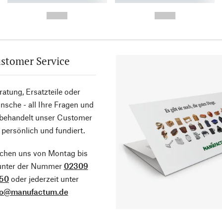
-
-
--,-- €
--,-- €
stomer Service
atung, Ersatzteile oder
sche - all Ihre Fragen und
 behandelt unser Customer
 persönlich und fundiert.
ichen uns von Montag bis
 unter der Nummer
02309
50
oder jederzeit unter
fo@manufactum.de