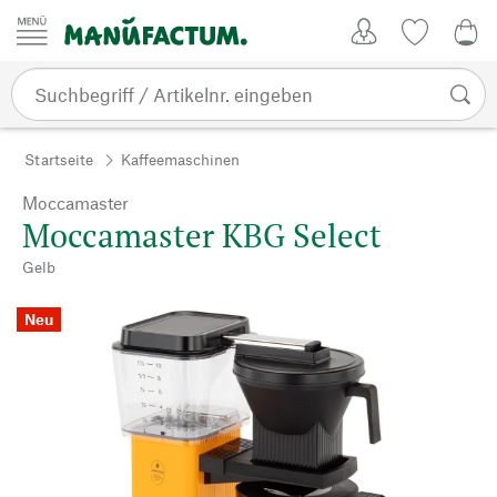
Zum Inhalt springen
Kundenkonto
Merkliste
0,0
Startseite
Kaffeemaschinen
Moccamaster
Moccamaster KBG Select
Gelb
Neu