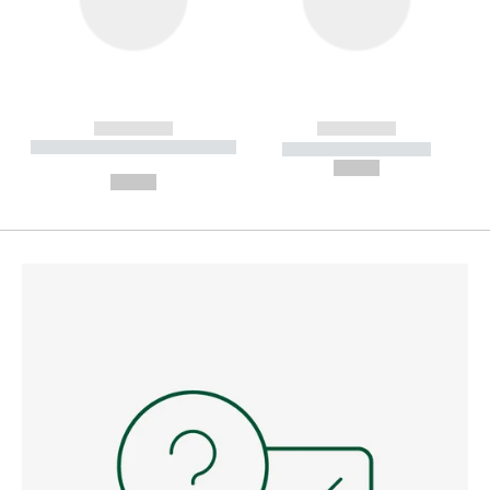
------------
------------
----------- ----------- --------
----------- -----------
---
--,-- €
--,-- €