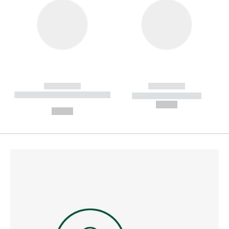
------------
------------
----------- ----------- --------
----------- -----------
---
--,-- €
--,-- €