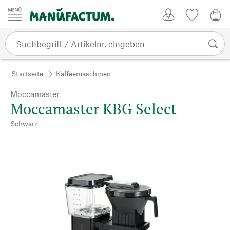
Zum Inhalt springen
Kundenkonto
Merkliste
0,0
Startseite
Kaffeemaschinen
Moccamaster
Moccamaster KBG Select
Schwarz