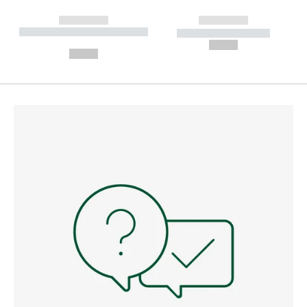
------------
------------
----------- ----------- --------
----------- -----------
---
--,-- €
--,-- €