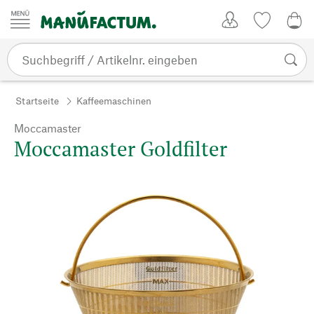
Zum Inhalt springen
Kundenkonto
Merkliste
0,0
Startseite
Kaffeemaschinen
Moccamaster
Moccamaster Goldfilter