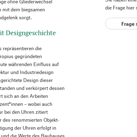
nge ohne Gliederwechsel
die Frage hier
on mit dem biegsamen
ndgelenk sorgt.
Frage 
it Designgeschichte
 repräsentieren die
Gropius gegründeten
eute währenden Einfluss auf
ektur und Industriedesign
sgerichtete Design dieser
standen und verkörpert dessen
rt sich an den Arbeiten
zent*innen – wobei auch
 bei den Uhren zitiert
r des renommierten Objekt-
tigung der Uhren erfolgt in
t und die Werte des Bauhauses