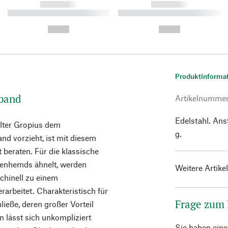
------------
------------
----------- ----------- ----------
----------- ----------- ----------
-
-
--,-- €
--,-- €
Produktinforma
mband
Artikelnumme
Edelstahl. Ans
lter Gropius dem
g.
nd vorzieht, ist mit diesem
beraten. Für die klassische
ttenhemds ähnelt, werden
Weitere Artike
chinell zu einem
rarbeitet. Charakteristisch für
Frage zum
ieße, deren großer Vorteil
ten lässt sich unkompliziert
Sie haben ein