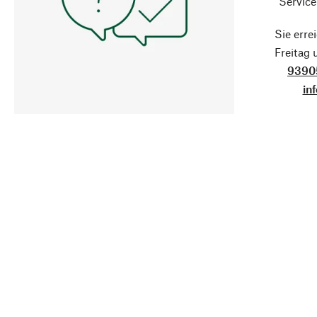
Service
Sie erre
Freitag
9390
in