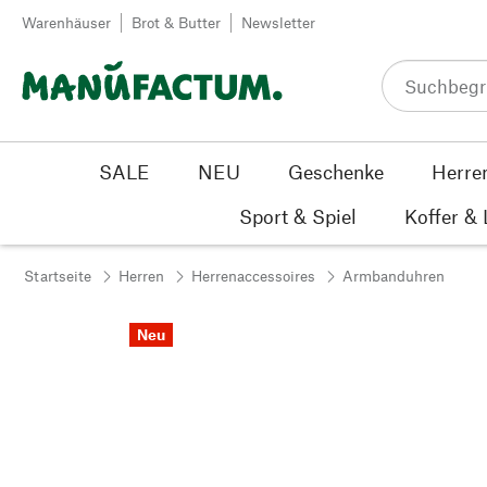
Zum Inhalt springen
Warenhäuser
Brot & Butter
Newsletter
SALE
NEU
Geschenke
Herre
Sport & Spiel
Koffer &
Startseite
Herren
Herrenaccessoires
Armbanduhren
Neu