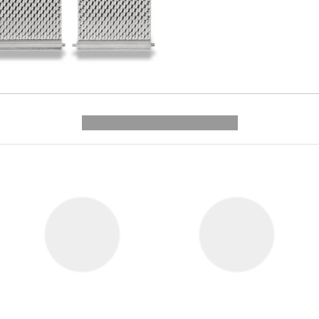
---------- --------------