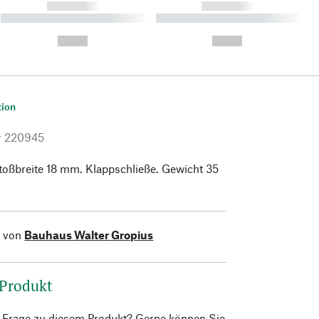
------------
------------
----------- ----------- ----------
----------- ----------- ----------
- -----------
-
--,-- €
--,-- €
tion
r
220945
toßbreite 18 mm. Klappschließe. Gewicht 35
l von
Bauhaus Walter Gropius
 Produkt
e Frage zu diesem Produkt? Gerne können Sie