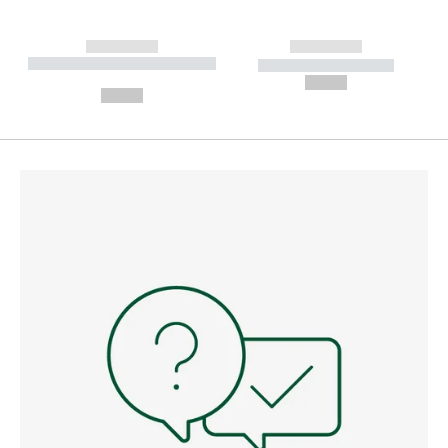
------------
------------
----------- ----------- --------
----------- -----------
---
--,-- €
--,-- €