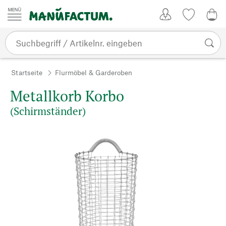
Zum Inhalt springen
Kundenkonto
Merkliste
0,0
Startseite
Flurmöbel & Garderoben
Metallkorb Korbo
(Schirmständer)