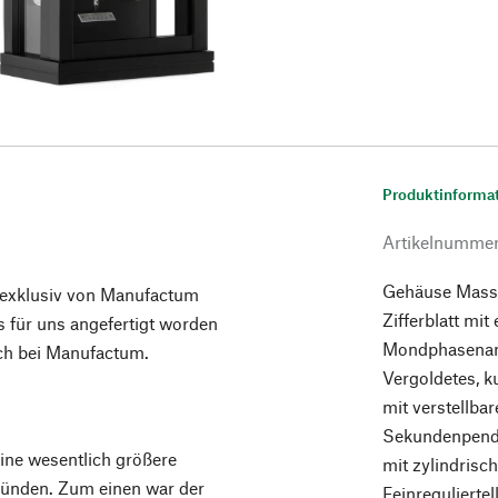
Produktinforma
Artikelnumme
Gehäuse Massiv
e exklusiv von Manufactum
Zifferblatt mi
 für uns angefertigt worden
Mondphasenanz
ich bei Manufactum.
Vergoldetes, 
mit verstellba
Sekundenpende
ine wesentlich größere
mit zylindrisc
ründen. Zum einen war der
Feinregulierte