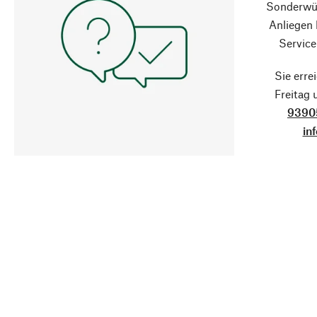
Sonderwün
Anliegen
Service
Sie erre
Freitag
9390
in