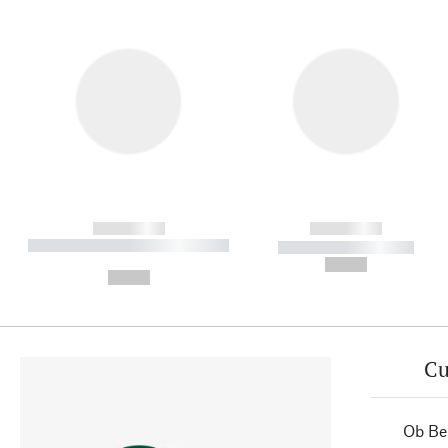
------------
------------
----------- ----------- ----------
----------- -----------
-
--,-- €
--,-- €
Cu
Ob Ber