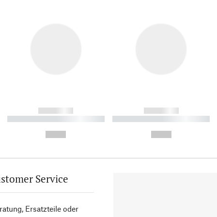
------------
------------
----------- ----------- ----------
----------- ----------- ----------
-
-
--,-- €
--,-- €
stomer Service
atung, Ersatzteile oder