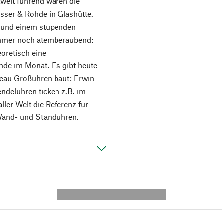
weit führend waren die
sser & Rohde in Glashütte.
nz und einem stupenden
 immer noch atemberaubend:
oretisch eine
de im Monat. Es gibt heute
veau Großuhren baut: Erwin
pendeluhren ticken z.B. im
ler Welt die Referenz für
Wand- und Standuhren.
---------- --------------