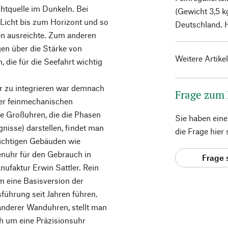
chtquelle im Dunkeln. Bei
(Gewicht 3,5 k
Licht bis zum Horizont und so
Deutschland. H
ren ausreichte. Zum anderen
en über die Stärke von
Weitere Artike
die für die Seefahrt wichtig
r zu integrieren war demnach
Frage zum
der feinmechanischen
e Großuhren, die die Phasen
Sie haben ein
isse) darstellen, findet man
die Frage hier
wichtigen Gebäuden wie
nuhr für den Gebrauch in
Frage 
ufaktur Erwin Sattler. Rein
um eine Basisversion der
führung seit Jahren führen.
anderer Wanduhren, stellt man
ch um eine Präzisionsuhr