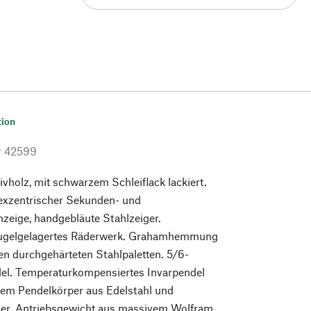
tion
r
42599
holz, mit schwarzem Schleiflack lackiert.
t exzentrischer Sekunden- und
eige, handgebläute Stahlzeiger.
kugelgelagertes Räderwerk. Grahamhemmung
ren durchgehärteten Stahlpaletten. 5/6-
l. Temperaturkompensiertes Invarpendel
hem Pendelkörper aus Edelstahl und
ller. Antriebsgewicht aus massivem Wolfram