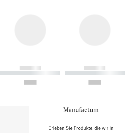
------------
------------
----------- ----------- ----------
----------- ----------- ----------
- -----------
-
--,-- €
--,-- €
Manufactum
Erleben Sie Produkte, die wir in