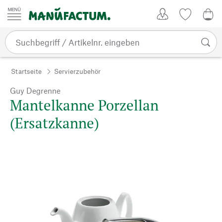
Zum Inhalt springen
Kundenkonto
Merkliste
0,0
Startseite
Servierzubehör
Guy Degrenne
Mantelkanne Porzellan
(Ersatzkanne)