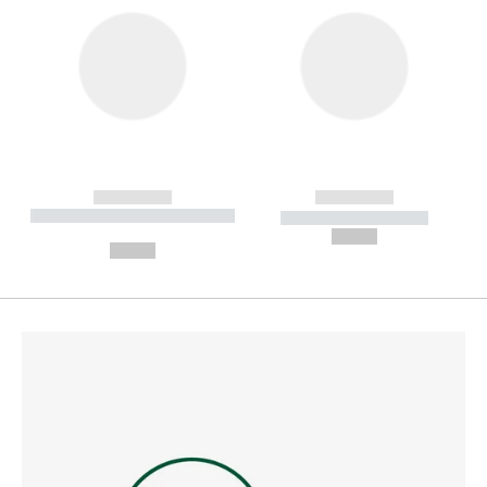
------------
------------
----------- ----------- --------
----------- -----------
---
--,-- €
--,-- €