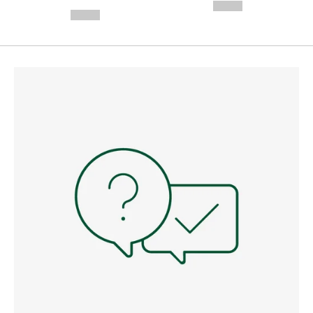
---
--,-- €
--,-- €