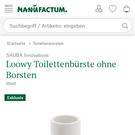
Zum Inhalt springen
Kundenkonto
Merkliste
0,0
Startseite
Toilettenbürsten
SAUBA Innovations
Loowy Toilettenbürste ohne
Borsten
Weiß
Exklusiv