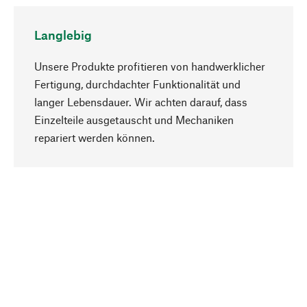
Langlebig
Unsere Produkte profitieren von handwerklicher
Fertigung, durchdachter Funktionalität und
langer Lebensdauer. Wir achten darauf, dass
Einzelteile ausgetauscht und Mechaniken
Nach oben
repariert werden können.
Bewusst
Nachhaltigkeit steht im Fokus unserer
Produktauswahl. Wir setzen auf natürliche
Inhaltsstoffe und Materialien, die gepflegt werden
können, sowie auf eine ressourcenschonende