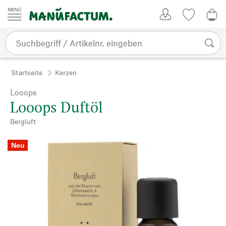
Zum Inhalt springen
Kundenkonto
Merkliste
0,0
Startseite
Kerzen
Looops
Looops Duftöl
Bergluft
Neu