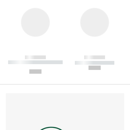
------------
------------
----------- ----------- --------
----------- -----------
---
--,-- €
--,-- €