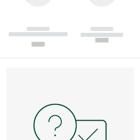
------------
------------
----------- ----------- --------
----------- -----------
---
--,-- €
--,-- €