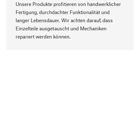
Unsere Produkte profitieren von handwerklicher
Fertigung, durchdachter Funktionalität und
langer Lebensdauer. Wir achten darauf, dass
Einzelteile ausgetauscht und Mechaniken
Nach oben
repariert werden können.
Bewusst
Nachhaltigkeit steht im Fokus unserer
Produktauswahl. Wir setzen auf natürliche
Inhaltsstoffe und Materialien, die gepflegt werden
können, sowie auf eine ressourcenschonende
und sozialverträgliche Produktion.