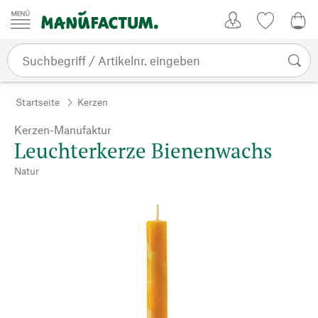
Zum Inhalt springen
Kundenkonto
Merkliste
0,0
Startseite
Kerzen
Kerzen-Manufaktur
Leuchterkerze Bienenwachs
Natur