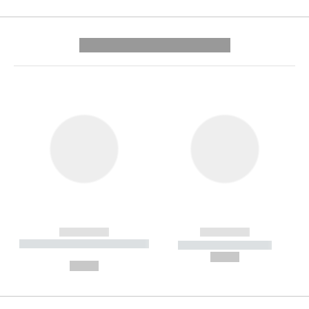
---------- --------------
------------
------------
----------- ----------- --------
----------- -----------
---
--,-- €
--,-- €