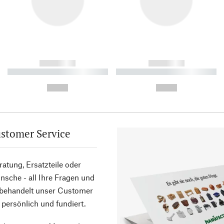
------------
------------
----------- ----------- ----------
----------- ----------- ----------
-
-
--,-- €
--,-- €
stomer Service
atung, Ersatzteile oder
sche - all Ihre Fragen und
 behandelt unser Customer
 persönlich und fundiert.