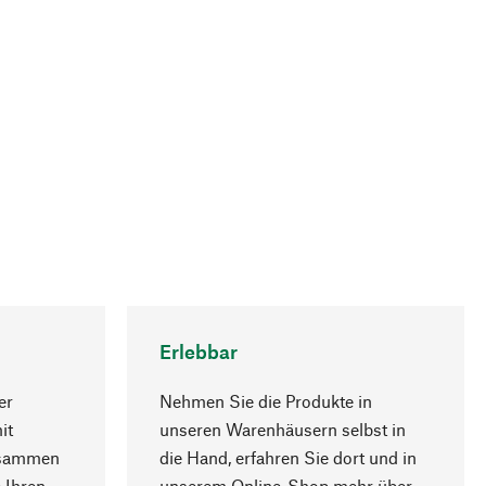
Erlebbar
er
Nehmen Sie die Produkte in
it
unseren Warenhäusern selbst in
usammen
die Hand, erfahren Sie dort und in
Nach oben
 Ihren
unserem Online-Shop mehr über