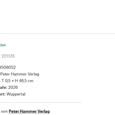
tion
r
221335
9508052
:
Peter Hammer Verlag
× T 0,5 × H 48,5 cm
jahr:
2026
ort:
Wuppertal
l von
Peter Hammer Verlag