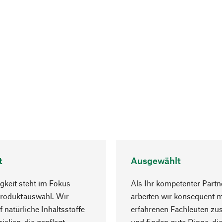
t
Ausgewählt
gkeit steht im Fokus
Als Ihr kompetenter Partn
Produktauswahl. Wir
arbeiten wir konsequent m
f natürliche Inhaltsstoffe
erfahrenen Fachleuten z
ialien, die gepflegt
und finden gute Dinge, die