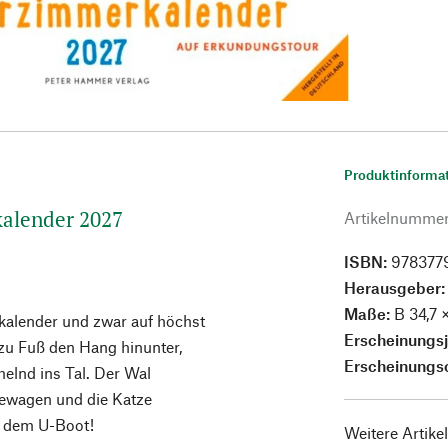
Produktinforma
kalender 2027
Artikelnumme
ISBN:
978377
Herausgeber
Maße:
B 34,7 
kalender und zwar auf höchst
Erscheinungs
 zu Fuß den Hang hinunter,
Erscheinungs
elnd ins Tal. Der Wal
dewagen und die Katze
t dem U-Boot!
Weitere Artike