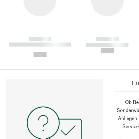
------------
------------
----------- ----------- ----------
----------- -----------
-
--,-- €
--,-- €
Cu
Ob Ber
Sonderwün
Anliegen
Service