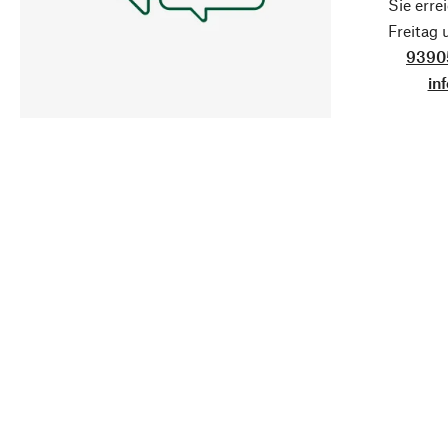
Sie erre
Freitag
9390
in