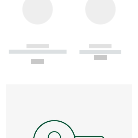
------------
------------
----------- ----------- --------
----------- -----------
---
--,-- €
--,-- €