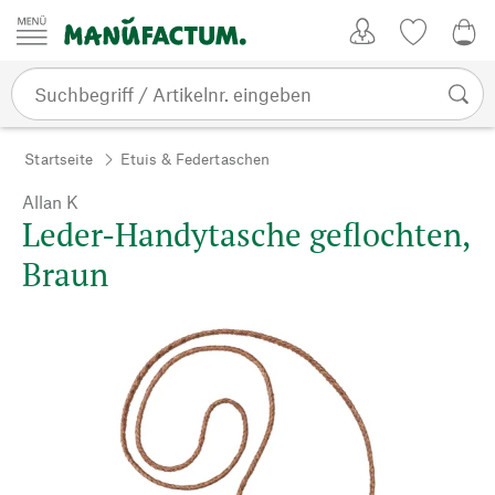
Zum Inhalt springen
Kundenkonto
Merkliste
0,0
Startseite
Etuis & Federtaschen
Allan K
Leder-Handytasche geflochten,
Braun