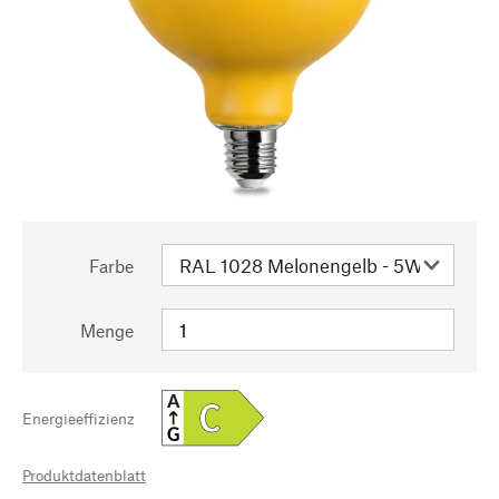
Farbe
Menge
A
C
Energieeffizienz
G
Produktdatenblatt