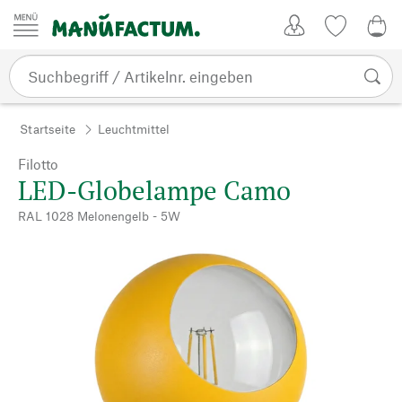
Zum Inhalt springen
Kundenkonto
Merkliste
0,0
Startseite
Leuchtmittel
Filotto
LED-Globelampe Camo
RAL 1028 Melonengelb - 5W