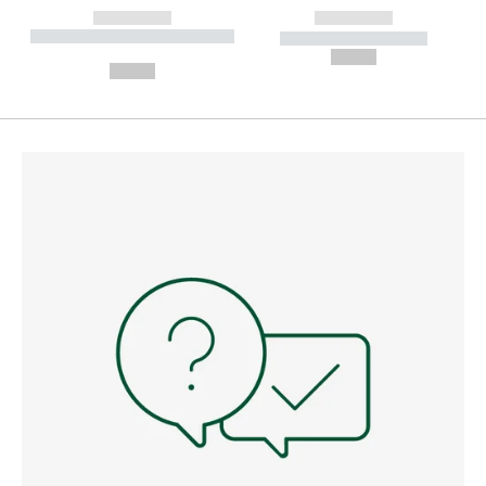
------------
------------
----------- ----------- --------
----------- -----------
---
--,-- €
--,-- €