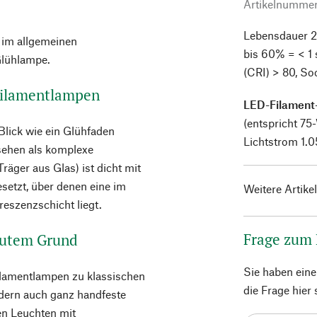
Artikelnumme
Lebensdauer 2
 im allgemeinen
bis 60% = < 1 
Glühlampe.
(CRI) > 80, So
-Filamentlampen
LED-Filament
(entspricht 75
Blick wie ein Glühfaden
Lichtstrom 1.0
sehen als komplexe
räger aus Glas) ist dicht mit
esetzt, über denen eine im
Weitere Artike
eszenzschicht liegt.
Frage zum
 gutem Grund
Sie haben ein
ilamentlampen zu klassischen
die Frage hier
ndern auch ganz handfeste
len Leuchten mit