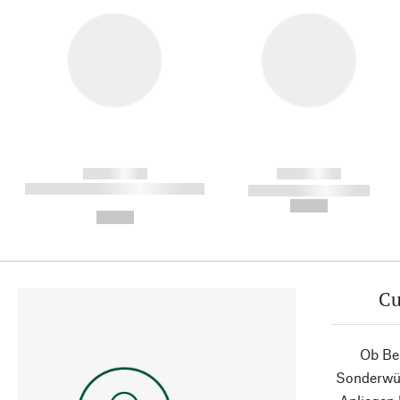
------------
------------
----------- ----------- ----------
----------- -----------
-
--,-- €
--,-- €
Cu
Ob Ber
Sonderwün