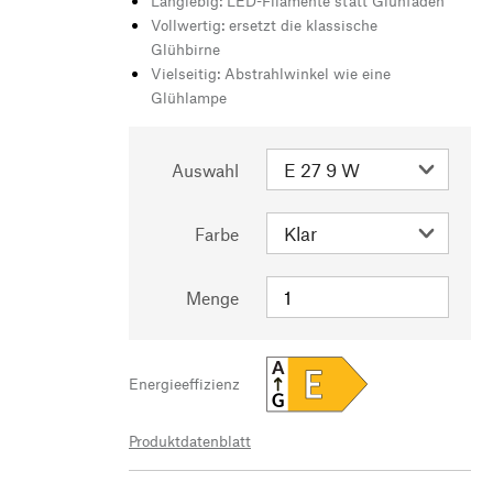
Langlebig: LED-Filamente statt Glühfäden
Vollwertig: ersetzt die klassische
Glühbirne
Vielseitig: Abstrahlwinkel wie eine
Glühlampe
Auswahl
Farbe
Menge
A
E
Energieeffizienz
G
Produktdatenblatt