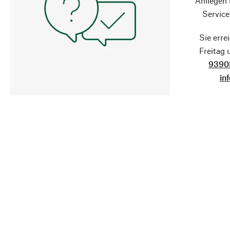
Anliegen
Service
Sie erre
Freitag
9390
in