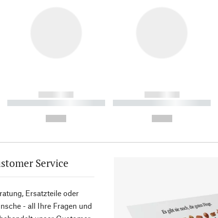
------------
------------
----------- ----------- ----------
----------- ----------- ----------
-
-
--,-- €
--,-- €
stomer Service
atung, Ersatzteile oder
sche - all Ihre Fragen und