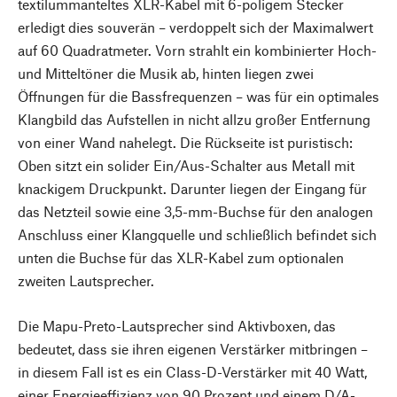
textilummanteltes XLR-Kabel mit 6-poligem Stecker
erledigt dies souverän – verdoppelt sich der Maximalwert
auf 60 Quadratmeter. Vorn strahlt ein kombinierter Hoch-
und Mitteltöner die Musik ab, hinten liegen zwei
Öffnungen für die Bassfrequenzen – was für ein optimales
Klangbild das Aufstellen in nicht allzu großer Entfernung
von einer Wand nahelegt. Die Rückseite ist puristisch:
Oben sitzt ein solider Ein/Aus-Schalter aus Metall mit
knackigem Druckpunkt. Darunter liegen der Eingang für
das Netzteil sowie eine 3,5-mm-Buchse für den analogen
Anschluss einer Klangquelle und schließlich befindet sich
unten die Buchse für das XLR-Kabel zum optionalen
zweiten Lautsprecher.
Die Mapu-Preto-Lautsprecher sind Aktivboxen, das
bedeutet, dass sie ihren eigenen Verstärker mitbringen –
in diesem Fall ist es ein Class-D-Verstärker mit 40 Watt,
einer Energieeffizienz von 90 Prozent und einem D/A-