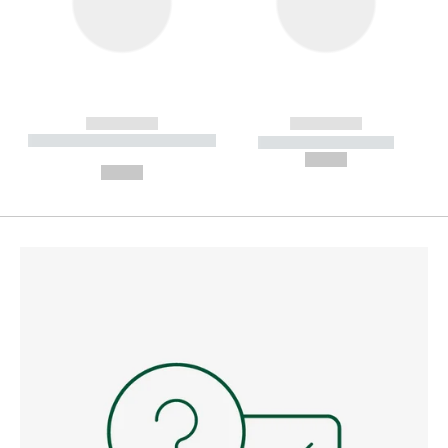
------------
------------
----------- ----------- --------
----------- -----------
---
--,-- €
--,-- €