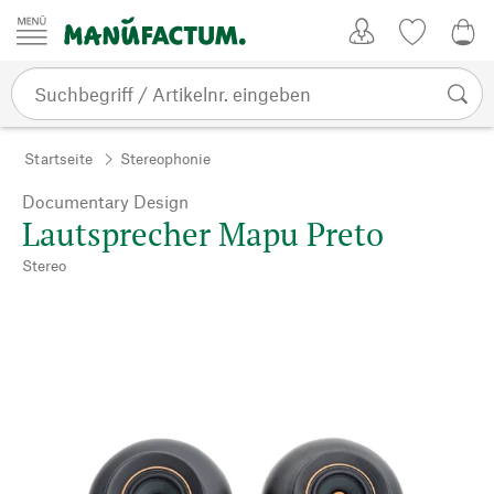
Zum Inhalt springen
Kundenkonto
Merkliste
0,0
Startseite
Stereophonie
Documentary Design
Lautsprecher Mapu Preto
Stereo