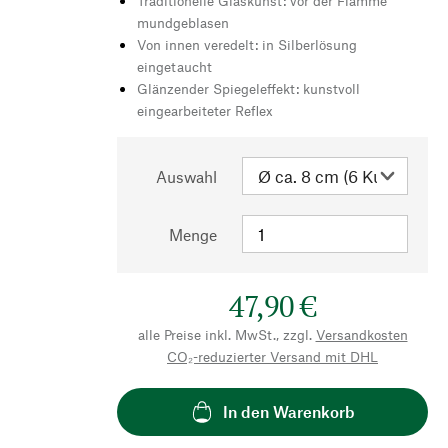
Traditionelle Glaskunst: vor der Flamme
mundgeblasen
Von innen veredelt: in Silberlösung
eingetaucht
Glänzender Spiegeleffekt: kunstvoll
eingearbeiteter Reflex
Auswahl
Menge
47,90 €
alle Preise inkl. MwSt., zzgl.
Versandkosten
CO₂-reduzierter Versand mit DHL
In den Warenkorb