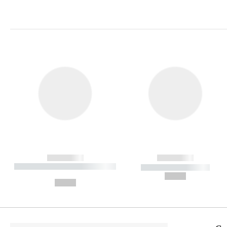
------------
------------
----------- ----------- ----------
----------- -----------
-
--,-- €
--,-- €