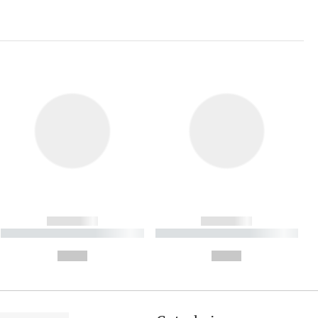
------------
------------
----------- ----------- ----------
----------- ----------- ----------
- -----------
-
--,-- €
--,-- €