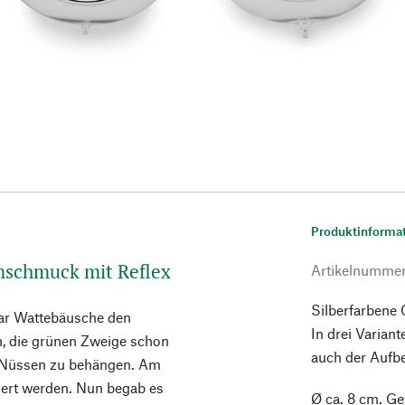
Produktinforma
mschmuck mit Reflex
Artikelnumme
Silberfarbene 
gar Wattebäusche den
In drei Variant
, die grünen Zweige schon
auch der Aufb
d Nüssen zu behängen. Am
dert werden. Nun begab es
Ø ca. 8 cm. Ge