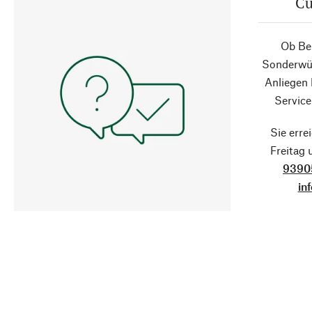
Cu
Ob Ber
Sonderwün
Anliegen
Service
Sie erre
Freitag
9390
in