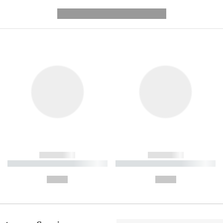
---------- --------------
------------
------------
----------- ----------- ----------
----------- ----------- ----------
-
-
--,-- €
--,-- €