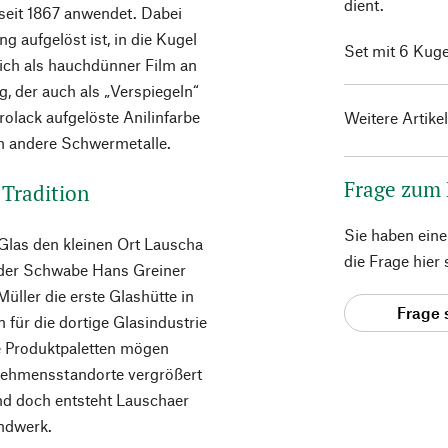
dient.
seit 1867 anwendet. Dabei
ng aufgelöst ist, in die Kugel
Set mit 6 Kuge
ich als hauchdünner Film an
, der auch als „Verspiegeln“
rolack aufgelöste Anilinfarbe
Weitere Artike
h andere Schwermetalle.
Frage zum
Tradition
Sie haben ein
 Glas den kleinen Ort Lauscha
die Frage hier
t der Schwabe Hans Greiner
ler die erste Glashütte in
Frage 
 für die dortige Glasindustrie
Die Produktpaletten mögen
ernehmensstandorte vergrößert
nd doch entsteht Lauschaer
ndwerk.