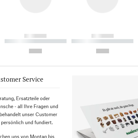
------------
------------
----------- ----------- ----------
----------- ----------- ----------
-
-
--,-- €
--,-- €
stomer Service
atung, Ersatzteile oder
sche - all Ihre Fragen und
 behandelt unser Customer
 persönlich und fundiert.
ichen uns von Montag bis