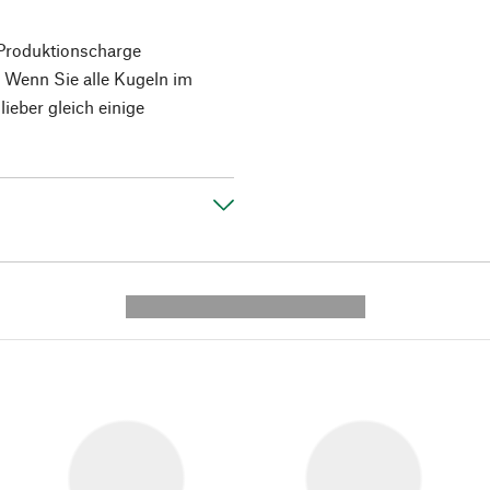
 Produktionscharge
. Wenn Sie alle Kugeln im
ieber gleich einige
---------- --------------