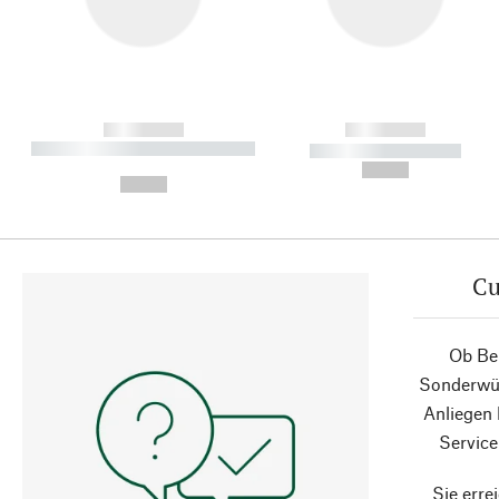
------------
------------
----------- ----------- ----------
----------- -----------
-
--,-- €
--,-- €
Cu
Ob Ber
Sonderwün
Anliegen
Service
Sie erre