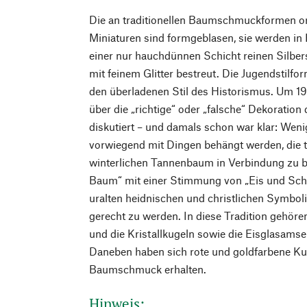
Die an traditionellen Baumschmuckformen or
Miniaturen sind formgeblasen, sie werden in
einer nur hauchdünnen Schicht reinen Silbers
mit feinem Glitter bestreut. Die Jugendstilfo
den überladenen Stil des Historismus. Um 19
über die „richtige“ oder „falsche“ Dekorati
diskutiert – und damals schon war klar: Weni
vorwiegend mit Dingen behängt werden, die t
winterlichen Tannenbaum in Verbindung zu b
Baum“ mit einer Stimmung von „Eis und Schn
uralten heidnischen und christlichen Symboli
gerecht zu werden. In diese Tradition gehören
und die Kristallkugeln sowie die Eisglasams
Daneben haben sich rote und goldfarbene Kuge
Baumschmuck erhalten.
Hinweis: