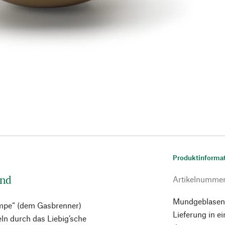
Produktinforma
end
Artikelnumme
Mundgeblasene
mpe“ (dem Gasbrenner)
Lieferung in 
ln durch das Liebig’sche