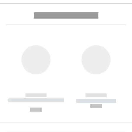
---------- --------------
------------
------------
----------- ----------- --------
----------- -----------
---
--,-- €
--,-- €