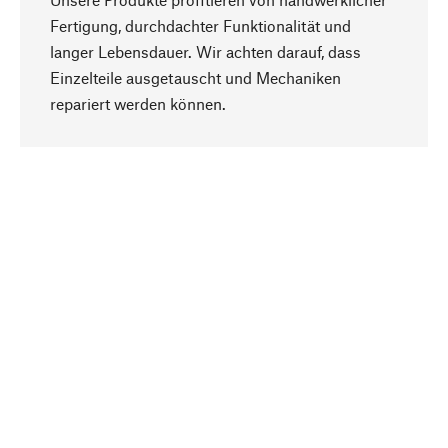
Fertigung, durchdachter Funktionalität und
langer Lebensdauer. Wir achten darauf, dass
Einzelteile ausgetauscht und Mechaniken
Nach oben
repariert werden können.
Bewusst
Nachhaltigkeit steht im Fokus unserer
Produktauswahl. Wir setzen auf natürliche
Inhaltsstoffe und Materialien, die gepflegt werden
können, sowie auf eine ressourcenschonende
und sozialverträgliche Produktion.