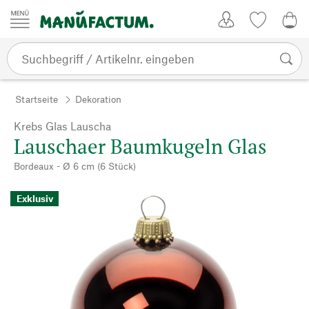
Zum Inhalt springen
Kundenkonto
Merkliste
0,0
Startseite
Dekoration
Krebs Glas Lauscha
Lauschaer Baumkugeln Glas
Bordeaux - Ø 6 cm (6 Stück)
Exklusiv