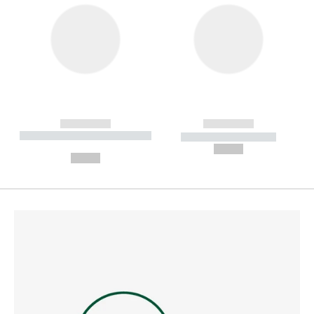
------------
------------
----------- ----------- --------
----------- -----------
---
--,-- €
--,-- €