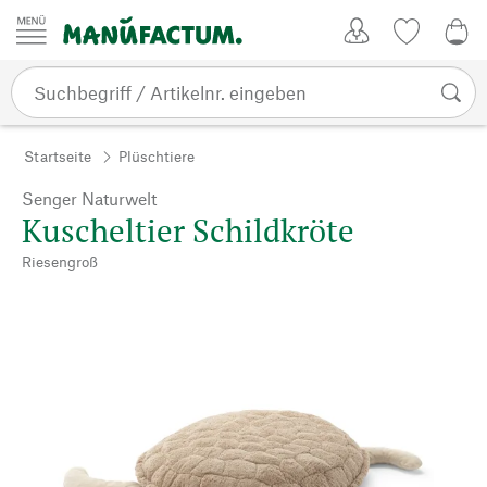
Zum Inhalt springen
Kundenkonto
Merkliste
0,0
Startseite
Plüschtiere
Senger Naturwelt
Kuscheltier Schildkröte
Riesengroß