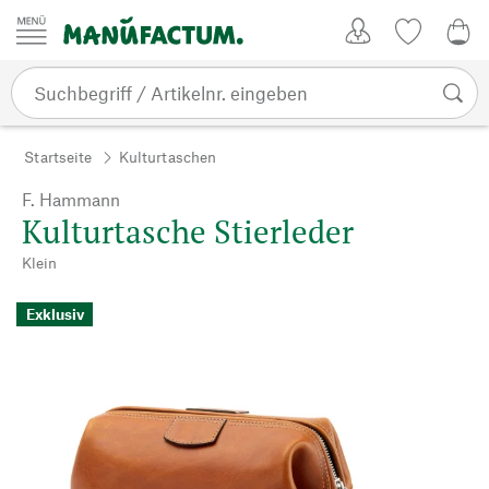
Zum Inhalt springen
Kundenkonto
Merkliste
0,0
Startseite
Kulturtaschen
F. Hammann
Kulturtasche Stierleder
Klein
Exklusiv