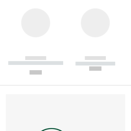
------------
------------
----------- ----------- --------
----------- -----------
---
--,-- €
--,-- €