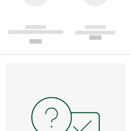
------------
------------
----------- ----------- --------
----------- -----------
---
--,-- €
--,-- €