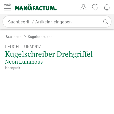
Zum Inhalt springen
Kundenkonto
Merkliste
0,0
Startseite
Kugelschreiber
LEUCHTTURM1917
Kugelschreiber Drehgriffel
Neon Luminous
Neonpink