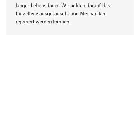
langer Lebensdauer. Wir achten darauf, dass
Einzelteile ausgetauscht und Mechaniken
Nach oben
repariert werden können.
Bewusst
Nachhaltigkeit steht im Fokus unserer
Produktauswahl. Wir setzen auf natürliche
Inhaltsstoffe und Materialien, die gepflegt werden
können, sowie auf eine ressourcenschonende
und sozialverträgliche Produktion.
Ausgewählt