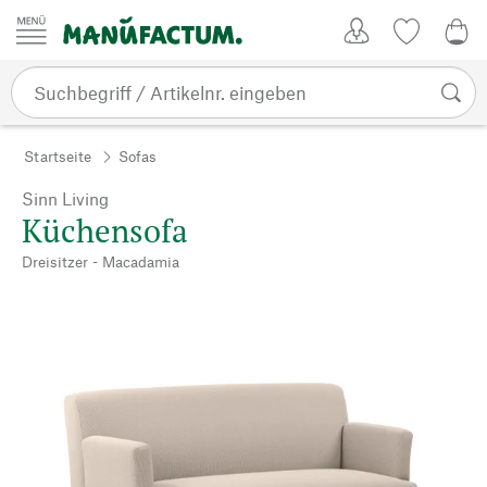
Zum Inhalt springen
Kundenkonto
Merkliste
0,0
Startseite
Sofas
Sinn Living
Küchensofa
Dreisitzer - Macadamia