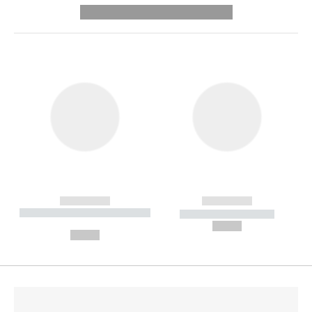
---------- --------------
------------
------------
----------- ----------- --------
----------- -----------
---
--,-- €
--,-- €