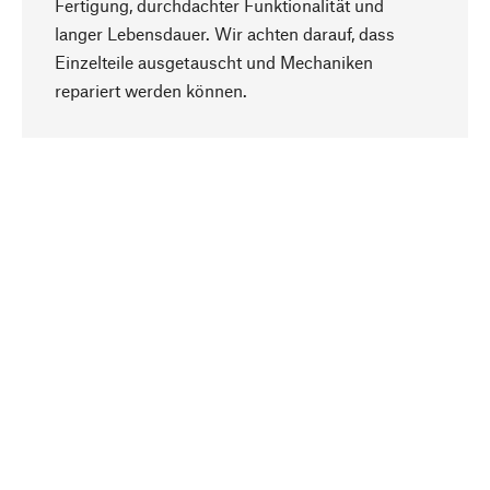
Fertigung, durchdachter Funktionalität und
langer Lebensdauer. Wir achten darauf, dass
Einzelteile ausgetauscht und Mechaniken
Nach oben
repariert werden können.
Bewusst
Nachhaltigkeit steht im Fokus unserer
Produktauswahl. Wir setzen auf natürliche
Inhaltsstoffe und Materialien, die gepflegt werden
können, sowie auf eine ressourcenschonende
und sozialverträgliche Produktion.