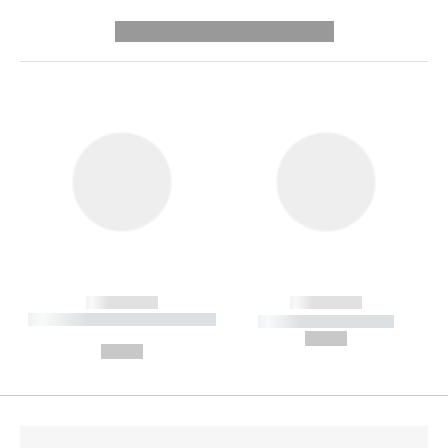
---------- --------------
------------
------------
----------- ----------- --------
----------- -----------
---
--,-- €
--,-- €