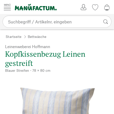
Zum Inhalt springen
Kundenkonto
Merkliste
0,0
Startseite
Bettwäsche
Leinenweberei Hoffmann
Kopfkissenbezug Leinen
gestreift
Blauer Streifen - 78 × 80 cm