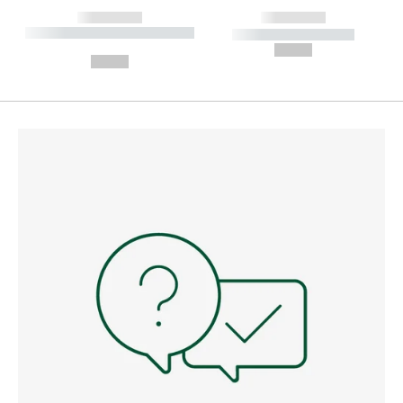
------------
------------
----------- ----------- --------
----------- -----------
---
--,-- €
--,-- €