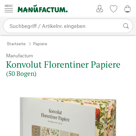
Zum Inhalt springen
Kundenkonto
Merkliste
0,0
Startseite
Papiere
Manufactum
Konvolut Florentiner Papiere
(50 Bogen)