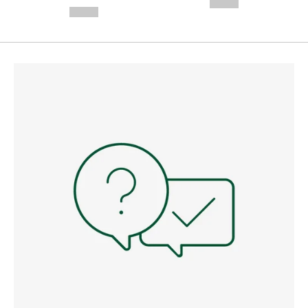
--,-- €
--,-- €