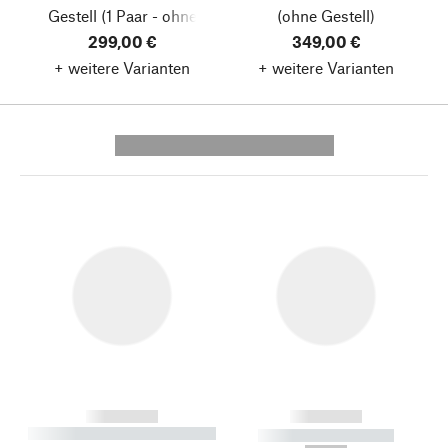
Gestell
(1 Paar - ohne
(ohne Gestell)
299,00 €
Platte)
349,00 €
+ weitere Varianten
+ weitere Varianten
---------- --------------
------------
------------
----------- ----------- --------
----------- -----------
---