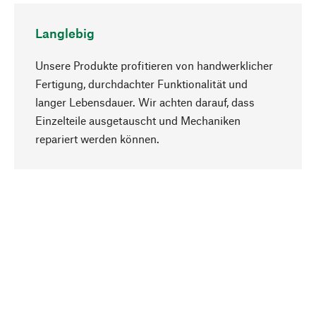
Langlebig
Unsere Produkte profitieren von handwerklicher
Fertigung, durchdachter Funktionalität und
langer Lebensdauer. Wir achten darauf, dass
Einzelteile ausgetauscht und Mechaniken
Nach oben
repariert werden können.
Bewusst
Nachhaltigkeit steht im Fokus unserer
Produktauswahl. Wir setzen auf natürliche
Inhaltsstoffe und Materialien, die gepflegt werden
können, sowie auf eine ressourcenschonende