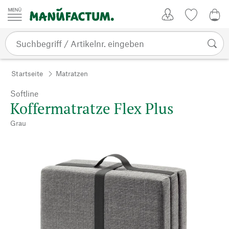
Zum Inhalt springen
Kundenkonto
Merkliste
0,0
Startseite
Matratzen
Softline
Koffermatratze Flex Plus
Grau