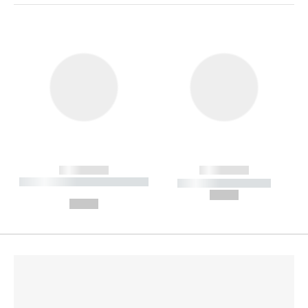
------------
------------
----------- ----------- --------
----------- -----------
---
--,-- €
--,-- €