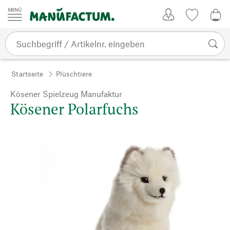
Zum Inhalt springen
Kundenkonto
Merkliste
0,0
Startseite
Plüschtiere
Kösener Spielzeug Manufaktur
Kösener Polarfuchs