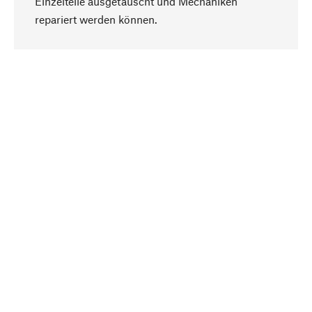
Einzelteile ausgetauscht und Mechaniken
Nach oben
repariert werden können.
Bewusst
Nachhaltigkeit steht im Fokus unserer
Produktauswahl. Wir setzen auf natürliche
Inhaltsstoffe und Materialien, die gepflegt werden
können, sowie auf eine ressourcenschonende
und sozialverträgliche Produktion.
Ausgewählt
Als Ihr kompetenter Partner arbeiten wir