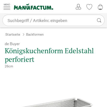
Zum Inhalt springen
Kundenkonto
Merkliste
0,0
Startseite
Backformen
de Buyer
Königskuchenform Edelstahl
perforiert
26cm