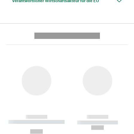
Verantwortlicher Wirtschaftsakteur für die EU
---------- --------------
------------
------------
----------- ----------- --------
----------- -----------
---
--,-- €
--,-- €