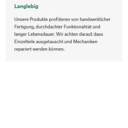
Langlebig
Unsere Produkte profitieren von handwerklicher
Fertigung, durchdachter Funktionalität und
langer Lebensdauer. Wir achten darauf, dass
Einzelteile ausgetauscht und Mechaniken
Nach oben
repariert werden können.
Bewusst
Nachhaltigkeit steht im Fokus unserer
Produktauswahl. Wir setzen auf natürliche
Inhaltsstoffe und Materialien, die gepflegt werden
können, sowie auf eine ressourcenschonende
und sozialverträgliche Produktion.