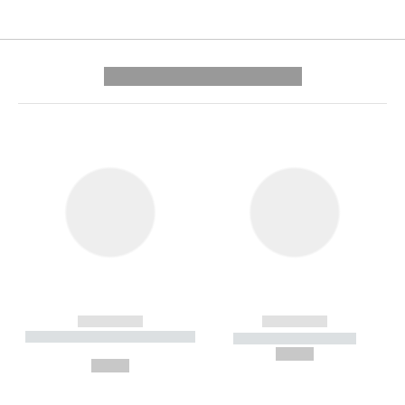
---------- --------------
------------
------------
----------- ----------- --------
----------- -----------
---
--,-- €
--,-- €