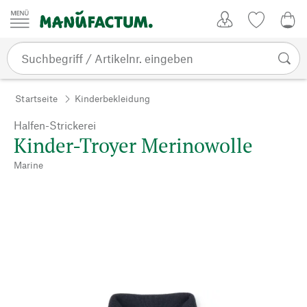
Zum Inhalt springen
Kundenkonto
Merkliste
0,0
Startseite
Kinderbekleidung
Halfen-Strickerei
Kinder-Troyer Merinowolle
Marine