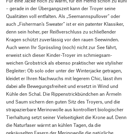
Für eine Jacke noch zu warm, für ein Hemd schon zu kühl
– gerade in der Übergangszeit kann der Troyer seine
Qualitäten voll entfalten. Als „Seemannspullover“ oder
auch „Fisherman’s Sweater“ ist er ein patenter Klassiker,
denn sein hoher, per Reißverschluss zu schließender
Kragen schützt zuverlässig vor den rauen Seewinden.
Auch wenn Ihr Sprössling (noch) nicht zur See fährt,
erweist sich dieser Kinder-Troyer im schmiegsam-
weichen Grobstrick als ebenso praktischer wie stylisher
Begleiter: Ob solo oder unter der Winterjacke getragen,
kleidet er Ihren Nachwuchs mit legerem Chic, lässt ihm
dabei alle Bewegungsfreiheit und ersetzt in Wind und
Kühle den Schal. Die Rippenstrickbündchen an Ärmeln
und Saum sichern den guten Sitz des Troyers, und die
strapazierbare Merinowolle aus kontrolliert biologischer
Tierhaltung setzt seiner Vielseitigkeit die Krone auf. Denn
die Naturfaser wärmt an kühlen Tagen, da die
gekräuselten Fasern der Merinowolle die natürliche