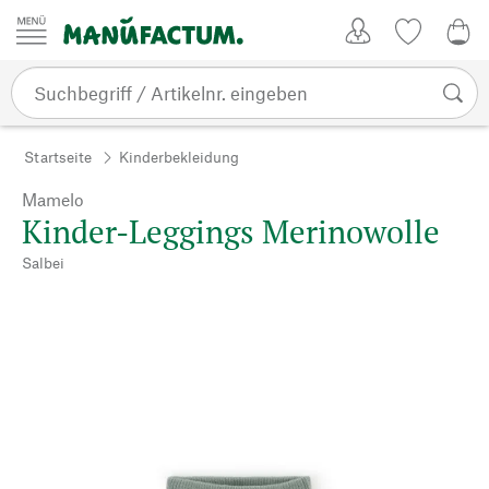
Zum Inhalt springen
Kundenkonto
Merkliste
0,0
Startseite
Kinderbekleidung
Mamelo
Kinder-Leggings Merinowolle
Salbei