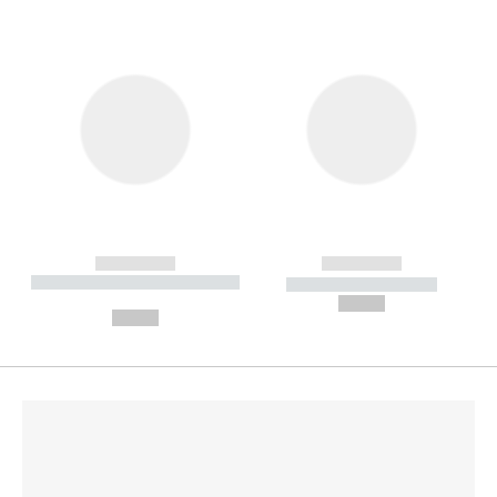
------------
------------
----------- ----------- --------
----------- -----------
---
--,-- €
--,-- €