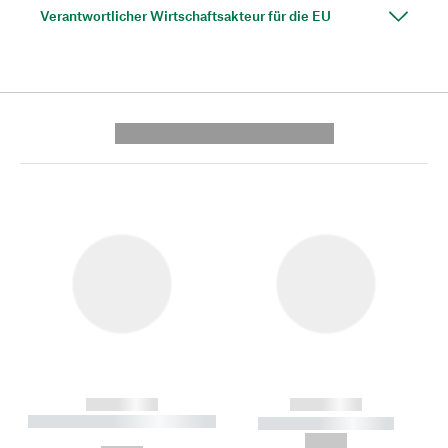
Verantwortlicher Wirtschaftsakteur für die EU
---------- --------------
------------
------------
----------- ----------- --------
----------- -----------
---
--,-- €