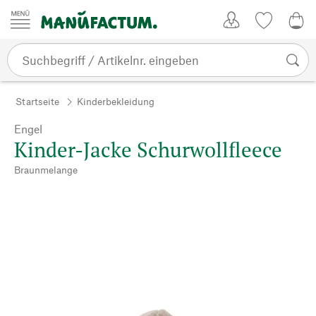
Zum Inhalt springen
Kundenkonto
Merkliste
0,0
Startseite
Kinderbekleidung
Engel
Kinder-Jacke Schurwollfleece
Braunmelange