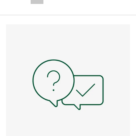
--,-- €